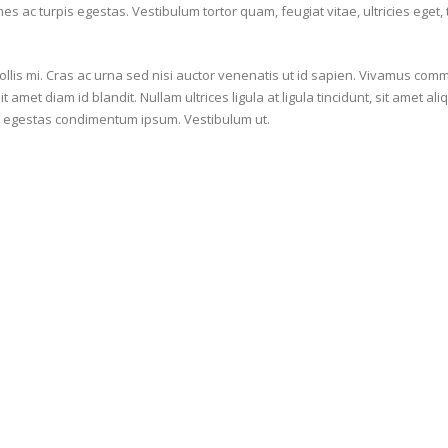
s ac turpis egestas. Vestibulum tortor quam, feugiat vitae, ultricies eget
llis mi. Cras ac urna sed nisi auctor venenatis ut id sapien. Vivamus comm
t amet diam id blandit. Nullam ultrices ligula at ligula tincidunt, sit amet
l, egestas condimentum ipsum. Vestibulum ut.